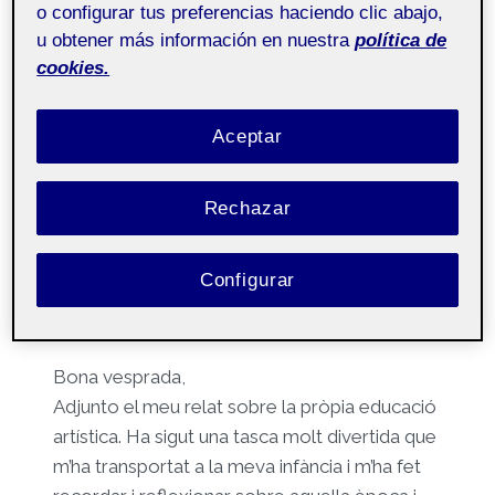
o configurar tus preferencias haciendo clic abajo,
REGISTRE
LEER MÁS
u obtener más información en nuestra
política de
2
cookies.
Aceptar
SIN CATEGORÍA
Relat de l´educació artística
Rechazar
Por
Laura Gil Caselles
19 marzo, 2023
Configurar
Pública
Bona vesprada,
Adjunto el meu relat sobre la pròpia educació
artística. Ha sigut una tasca molt divertida que
m’ha transportat a la meva infància i m’ha fet