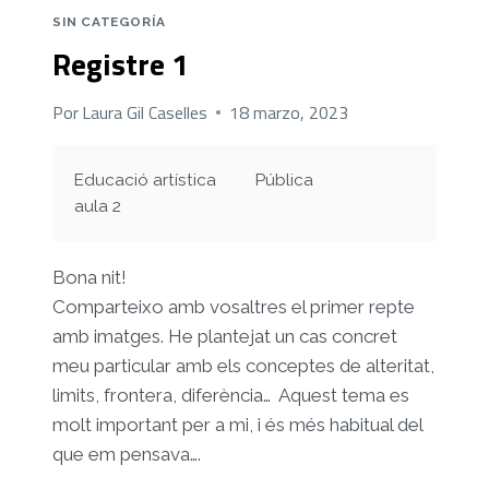
CULTURALS
SIN CATEGORÍA
I
Registre 1
ARTÍSTIQUES
Por
Laura Gil Caselles
18 marzo, 2023
Educació artística
Pública
aula 2
Bona nit!
Comparteixo amb vosaltres el primer repte
amb imatges. He plantejat un cas concret
meu particular amb els conceptes de alteritat,
limits, frontera, diferència… Aquest tema es
molt important per a mi, i és més habitual del
que em pensava….