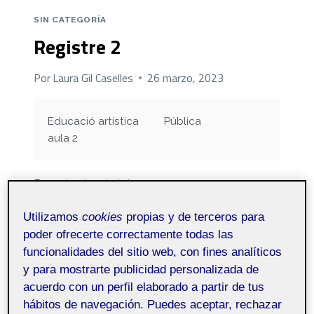
SIN CATEGORÍA
Registre 2
Por
Laura Gil Caselles
26 marzo, 2023
Educació artística
Pública
aula 2
Bona tarda a tots!
Les habilitats artístiques i esportives aporten
Utilizamos
cookies
propias y de terceros para
nombrosos beneficis al desenvolupament
poder ofrecerte correctamente todas las
integral i al potencial de cada nen per
funcionalidades del sitio web, con fines analíticos
múltiples motius.
y para mostrarte publicidad personalizada de
La dansa és un art que utilitza el cos en
acuerdo con un perfil elaborado a partir de tus
moviment com a llenguatge expressiu….
hábitos de navegación. Puedes aceptar, rechazar