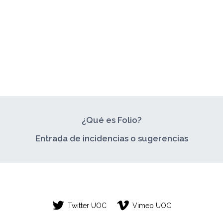
de
anterior
PROPIO!
página
¿Qué es Folio?
Entrada de incidencias o sugerencias
Twitter UOC
Vimeo UOC