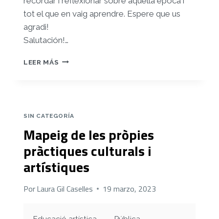
recordar i reflexionar sobre aquella època i
tot el que en vaig aprendre. Espere que us
agradi!
Salutación!…
RELAT
LEER MÁS
DE
L
´EDUCACIÓ
ARTÍSTICA
SIN CATEGORÍA
Mapeig de les pròpies
pràctiques culturals i
artístiques
Por
Laura Gil Caselles
19 marzo, 2023
Educació artística
Pública