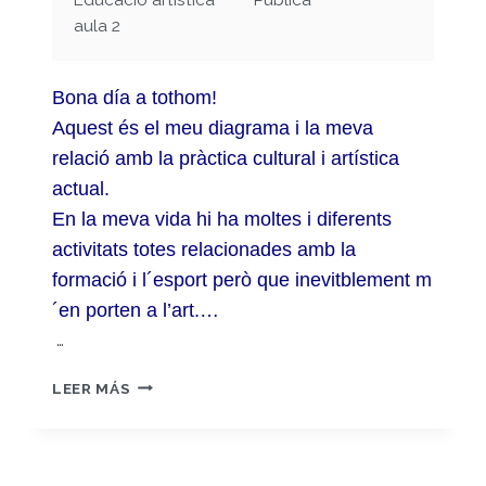
aula 2
Bona día a tothom!
Aquest és el meu diagrama i la meva
relació amb la pràctica cultural i artística
actual.
En la meva vida hi ha moltes i diferents
activitats totes relacionades amb la
formació i l´esport però que inevitblement m
´en porten a l’art.…
…
MAPEIG
LEER MÁS
DE
LES
PRÒPIES
PRÀCTIQUES