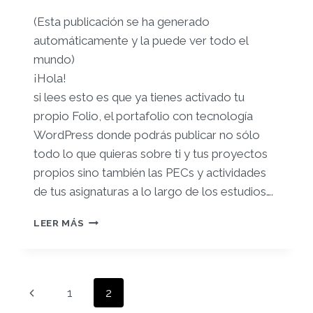
(Esta publicación se ha generado
automáticamente y la puede ver todo el
mundo)
¡Hola!
si lees esto es que ya tienes activado tu
propio Folio, el portafolio con tecnología
WordPress donde podrás publicar no sólo
todo lo que quieras sobre ti y tus proyectos
propios sino también las PECs y actividades
de tus asignaturas a lo largo de los estudios….
¡TE
LEER MÁS
DAMOS
LA
BIENVENIDA
A
Navegación
Página
1
2
TU
FOLIO