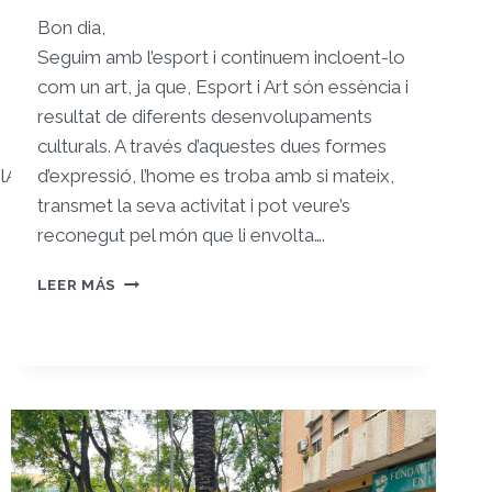
Bon dia,
Seguim amb l’esport i continuem incloent-lo
com un art, ja que, Esport i Art són essència i
resultat de diferents desenvolupaments
culturals. A través d’aquestes dues formes
I9iGlArT0nSPL4RrBTbQbsHrbDUT?
d’expressió, l’home es troba amb si mateix,
transmet la seva activitat i pot veure’s
reconegut pel món que li envolta….
REGISTRE
LEER MÁS
10