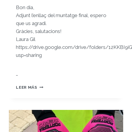
Bon dia,
Adjunt l’enllaç del muntatge final, espero
que us agradi.
Gràcies, salutacions!
Laura Gil
https://drive.google.com/drive/folders/12KKB
usp=sharing
…
MUNTATGE
LEER MÁS
FINAL