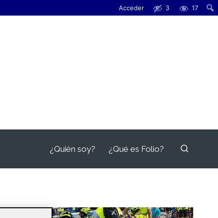
Acceder
3
17
¿Quién soy?
¿Qué es Folio?