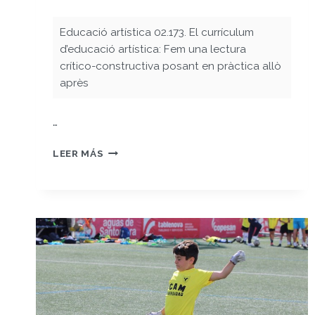
Educació artística 02.173. El currículum
d’educació artística: Fem una lectura
crítico-constructiva posant en pràctica allò
après
…
COMENTARI
LEER MÁS
CRÍTIC
DEL
CURRÍCULUM
DE
D’EDUCACIÓ
ARTÍSTICA