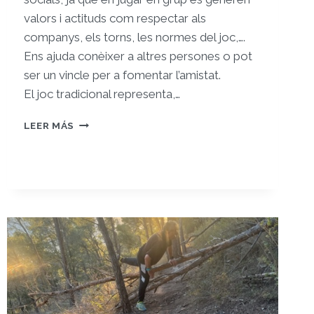
valors i actituds com respectar als
companys, els torns, les normes del joc,….
Ens ajuda conèixer a altres persones o pot
ser un vincle per a fomentar l’amistat.
El joc tradicional representa,…
REGISTRE
LEER MÁS
8