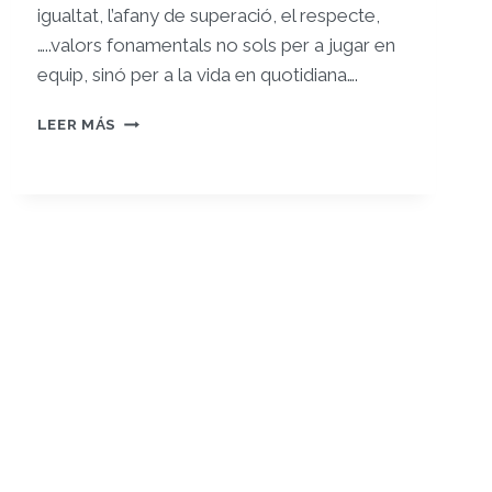
igualtat, l’afany de superació, el respecte,
…..valors fonamentals no sols per a jugar en
equip, sinó per a la vida en quotidiana….
REGISTRE
LEER MÁS
5