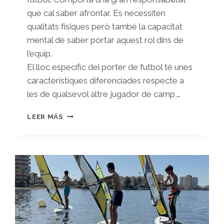
que cal saber afrontar. Es necessiten
qualitats físiques però també la capacitat
mental de saber portar aquest rol dins de
l’equip.
El lloc específic del porter de futbol té unes
característiques diferenciades respecte a
les de qualsevol altre jugador de camp,…
REGISTRE
LEER MÁS
9