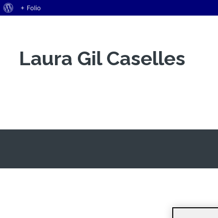
Acerca
+ Folio
Saltar
de
al
WordPress
contenido
Laura Gil Caselles
Espacio Personal