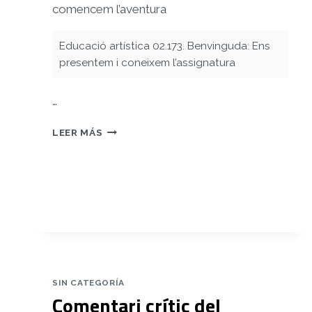
comencem l’aventura
Educació artística 02.173. Benvinguda: Ens
presentem i coneixem l’assignatura
…
PRESENTACIÓ
LEER MÁS
LAURA
GIL
CASELLES
SIN CATEGORÍA
Comentari crític del