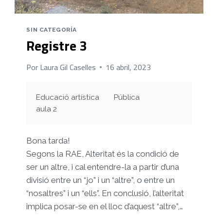
SIN CATEGORÍA
Registre 3
Por
Laura Gil Caselles
16 abril, 2023
Educació artística
Pública
aula 2
Bona tarda!
Segons la RAE, Alteritat és la condició de
ser un altre, i cal entendre-la a partir d’una
divisió entre un “jo” i un “altre”, o entre un
“nosaltres” i un “ells”. En conclusió, l’alteritat
implica posar-se en el lloc d’aquest “altre”,…