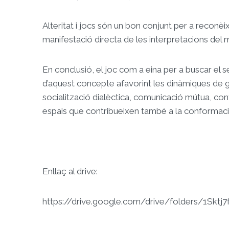
Alteritat i jocs són un bon conjunt per a reconèix
manifestació directa de les interpretacions del m
En conclusió, el joc com a eina per a buscar el sen
d’aquest concepte afavorint les dinàmiques de 
socialització dialèctica, comunicació mútua, con
espais que contribueixen també a la conformació 
Enllaç al drive:
https://drive.google.com/drive/folders/1Skt