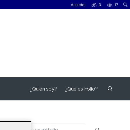
Acceder
3
17
¿Quién soy?
¿Qué es Folio?
Buscar