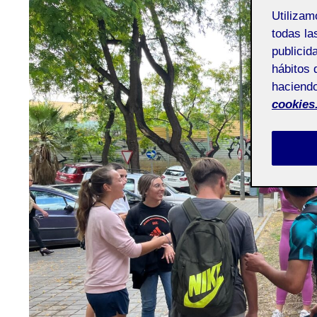
Utiliza
todas la
publicid
hábitos 
haciendo
cookies