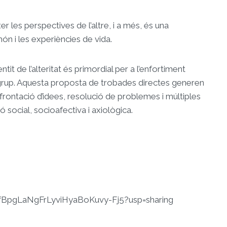
er les perspectives de l’altre, i a més, és una
ón i les experiències de vida.
tit de l’alteritat és primordial per a l’enfortiment
grup. Aquesta proposta de trobades directes generen
frontació d’idees, resolució de problemes i múltiples
social, socioafectiva i axiològica.
j7fBpgLaNgFrLyviHyaBoKuvy-Fj5?usp=sharing