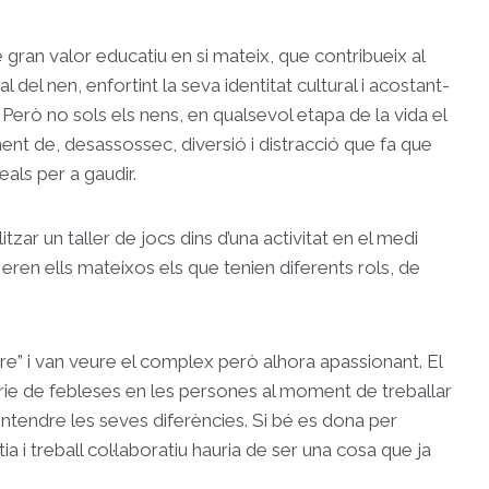
e gran valor educatiu en si mateix, que contribueix al
del nen, enfortint la seva identitat cultural i acostant-
Però no sols els nens, en qualsevol etapa de la vida el
ent de, desassossec, diversió i distracció que fa que
eals per a gaudir.
zar un taller de jocs dins d’una activitat en el medi
, eren ells mateixos els que tenien diferents rols, de
tre” i van veure el complex però alhora apassionant. El
èrie de febleses en les persones al moment de treballar
 entendre les seves diferències. Si bé es dona per
 treball col·laboratiu hauria de ser una cosa que ja