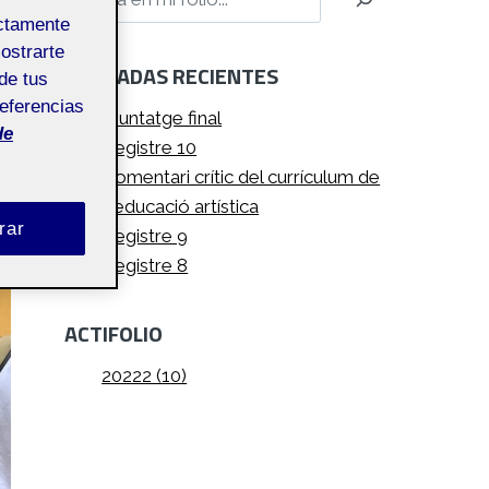
ectamente
mostrarte
ENTRADAS RECIENTES
de tus
referencias
Muntatge final
de
Registre 10
Comentari crític del currículum de
d’educació artística
rar
Registre 9
Registre 8
ACTIFOLIO
20222 (10)