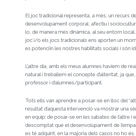
El joc tradicional representa, a més, un recurs d
desenvolupament corporal, afectiu i sociocultural 
lo, de manera més dinàmica, al seu entorn local. 
joc i/o els jocs tradicionals ens aporten un mom
es potenciïn les nostres habilitats socials i són id
L’altre dia, amb els meus alumnes havíem de realit
natural i treballem el concepte d’alteritat, ja que
professor i d’alumnes/participant.
Tots ells van aprendre a posar-se en lloc del “al
resultat d’aquesta intervenció va mostrar una s
en equip; de posar-se en les sabates de l’altre i
descomptat que el desenvolupament de l’empatia i
es té adquirit, en la majoria dels casos no ho és.