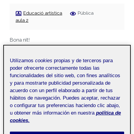
Educació artística
Pública
aula 2
Bona nit!
Us deixo la meva aportació en la qual he realitzat
Utilizamos
cookies
propias y de terceros para
una reflexió sobre el currículum d’educació
poder ofrecerte correctamente todas las
artística.
funcionalidades del sitio web, con fines analíticos
y para mostrarte publicidad personalizada de
acuerdo con un perfil elaborado a partir de tus
Salutacions!
hábitos de navegación. Puedes aceptar, rechazar
o configurar tus preferencias haciendo clic abajo,
u obtener más información en nuestra
política de
cookies.