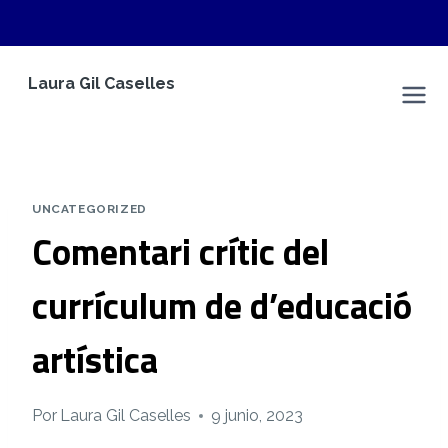
Saltar
Laura Gil Caselles
al
Espacio Personal
contenido
UNCATEGORIZED
Comentari crític del
currículum de d’educació
artística
Por
Laura Gil Caselles
9 junio, 2023