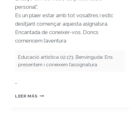
personal”.
Es un plaer estar amb tot vosaltres i estic
desitjant començar aquesta asignatura.
Encantada de coneixèr-vos. Doncs
comencem l’aventura
Educació artística 02.173. Benvinguda: Ens
presentem i coneixem l’assignatura
…
PRESENTACIÓ
LEER MÁS
LAURA
GIL
CASELLES