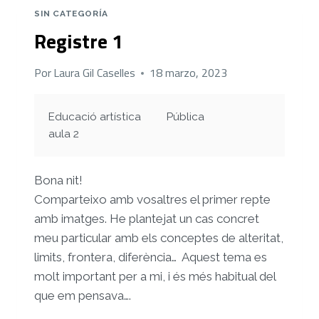
CULTURALS
SIN CATEGORÍA
I
Registre 1
ARTÍSTIQUES
Por
Laura Gil Caselles
18 marzo, 2023
Educació artística
Pública
aula 2
Bona nit!
Comparteixo amb vosaltres el primer repte
amb imatges. He plantejat un cas concret
meu particular amb els conceptes de alteritat,
limits, frontera, diferència… Aquest tema es
molt important per a mi, i és més habitual del
que em pensava….