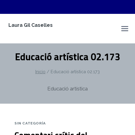
Saltar
Laura Gil Caselles
al
Espacio Personal
contenido
Educació artística 02.173
Inicio
/
Educació artística 02.173
Educació artística
SIN CATEGORÍA
Comentari crític del