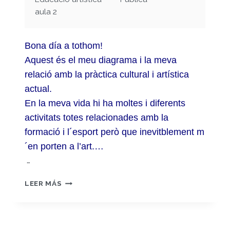
aula 2
Bona día a tothom!
Aquest és el meu diagrama i la meva
relació amb la pràctica cultural i artística
actual.
En la meva vida hi ha moltes i diferents
activitats totes relacionades amb la
formació i l´esport però que inevitblement m
´en porten a l’art.…
…
MAPEIG
LEER MÁS
DE
LES
PRÒPIES
PRÀCTIQUES