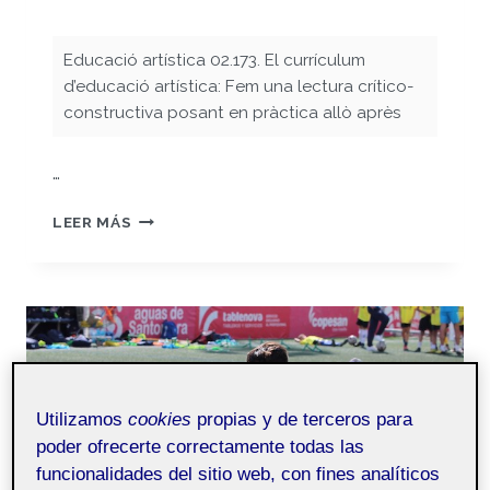
Educació artística 02.173. El currículum
d’educació artística: Fem una lectura crítico-
constructiva posant en pràctica allò après
…
COMENTARI
LEER MÁS
CRÍTIC
DEL
CURRÍCULUM
DE
D’EDUCACIÓ
ARTÍSTICA
Utilizamos
cookies
propias y de terceros para
poder ofrecerte correctamente todas las
funcionalidades del sitio web, con fines analíticos