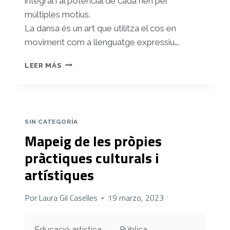
integral i al potencial de cada nen per
múltiples motius.
La dansa és un art que utilitza el cos en
moviment com a llenguatge expressiu….
REGISTRE
LEER MÁS
2
SIN CATEGORÍA
Mapeig de les pròpies
pràctiques culturals i
artístiques
Por
Laura Gil Caselles
19 marzo, 2023
Educació artística
Pública