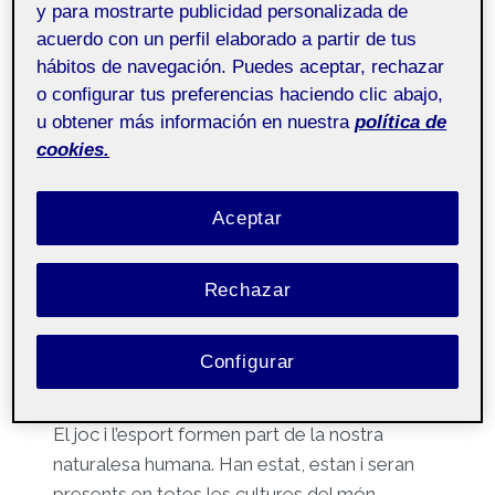
y para mostrarte publicidad personalizada de
acuerdo con un perfil elaborado a partir de tus
hábitos de navegación. Puedes aceptar, rechazar
o configurar tus preferencias haciendo clic abajo,
u obtener más información en nuestra
política de
SIN CATEGORÍA
cookies.
Registre 7
Aceptar
Por
Laura Gil Caselles
22 mayo, 2023
Rechazar
Educació artística
Pública
aula 2
Configurar
DIFERÈNCIA ENTRE L´ESPORT I EL JOC
El joc i l’esport formen part de la nostra
naturalesa humana. Han estat, estan i seran
presents en totes les cultures del món,